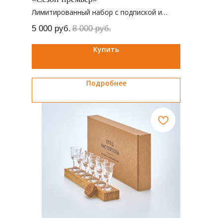
Лимитированный набор с подпиской и
другими сюрпризами от Отца настоятеля и
5 000
руб.
8 000
руб.
онлайн-кинотеатра PREMIER
Купить
Подробнее